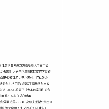
地 江苏消费者来京东换新单人至高可省
共赴璀璨！太仓阿尔卑斯国际度假区绽耀
为擎云授权体验店落户苏州，打造政企“
蹦迪跨年！桔子酒店和橘子海乐队年末放
心！2025心系天下《大地的童画》公益
狮山有礼：匠心直播启新年
突破零售边界，GOLF高尔夫重塑公共空间
腾“淬火金种子”打造高阶AI人才与方