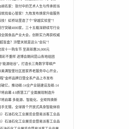
曲胡名家：张付中的艺术人生与传承担当
情就找省心管家！九牧发布焕家升级服务
科技！虹桥站里造了个“穿越实验室”！
厅突破4000家，三十五载深耕续写行业
相全国食品产业大会，创新实力再获权威
超盲盒？浒墅关就是这么“会玩”！
双十一购车节 至高钜惠26,000元
精彩不重样 进博会期间昆山各地组团
动“能源硅谷”，打造长三角数字零碳产
泰美满智堡社区居家养老服务中心开业，
一程”金杯品牌日暨全系产品上市发布
破亿，推动碳-14全产业链建设及碳-14
将启幕 4.0质慧工厂全面展现制造升
即将启幕 多能源、智能化、全矩阵焕新
携手无锡，全球首个开放式具身智能体验
25）石油石化工业展览会暨易派客工业品
25）石油石化工业展览会暨易派客工业品
25)石油石化工业展览会暨易派客工业品展