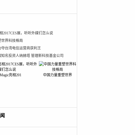
亮相2017CES展，听听外媒们怎么说
塑世界科技格局
力夺台湾电信运营商获利王
国知名投资人纳赫塔 管理新科技基金公司
agic亮相201
中国力量重塑世界
闻