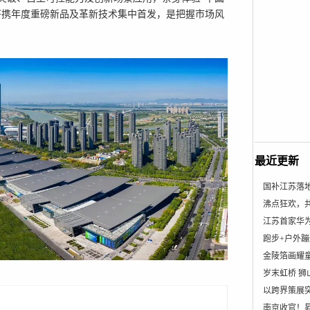
将携年度重磅新品及革新技术集中首发，是把握市场风
最近更新
国补江苏落
沸点狂欢，
江苏首家华
跑步+户外
金陵箔画耀童
岁末虹桥 
以跨界策展
南京收官！昇