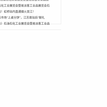
石化工业展览会暨易派客工业品展览会石
南！虹桥站内直通烟火吴江！
市场“上桌分饼”，江苏首站后“献礼
25）石油石化工业展览会暨易派客工业品