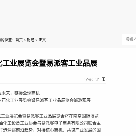
前的位置：
首页
>
财经
>
正文
石化工业展览会暨易派客工业品展
字号：
业未来，链接全球商机
石油石化工业展览会暨易派客工业品展览会诚邀观展
油石化工业展览会暨易派客工业品展览会将在南京国际博览
油化工设备工业
协会与易派客电子商务有限公司联合主
打造洞察前沿趋势、对接核心商机、共谋产业发展的国