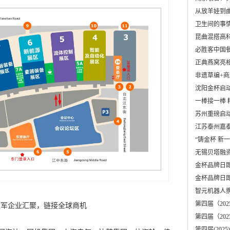
从放羊娃到
卫生间的事
昆曲混搭高
必胜客中国餐
正典燕窝亮
非遗草编+商
沈阳金杯启动
一棒接一棒 
苏州重磅启
江苏泰州嘉
“铸金杯 新
无锡贝塔融资
金杯品牌日即
金杯品牌日
智元机器人
第四届（20
家领军企业汇聚，链接全球商机
第四届（20
第四届(20